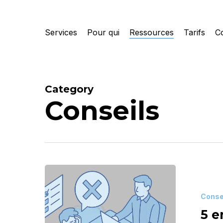
Skip
to
Services
Pour qui
Ressources
Tarifs
C
main
content
Category
Conseils
5
erreurs
Conse
à
5 e
éviter