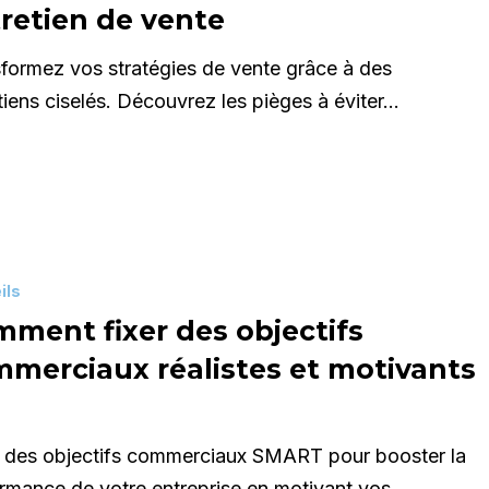
retien de vente
formez vos stratégies de vente grâce à des
tiens ciselés. Découvrez les pièges à éviter…
ils
ment fixer des objectifs
merciaux réalistes et motivants
ux
 des objectifs commerciaux SMART pour booster la
rmance de votre entreprise en motivant vos…