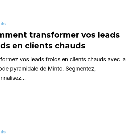
r
ils
mment transformer vos leads
ids en clients chauds
formez vos leads froids en clients chauds avec la
ode pyramidale de Minto. Segmentez,
onnalisez…
ils