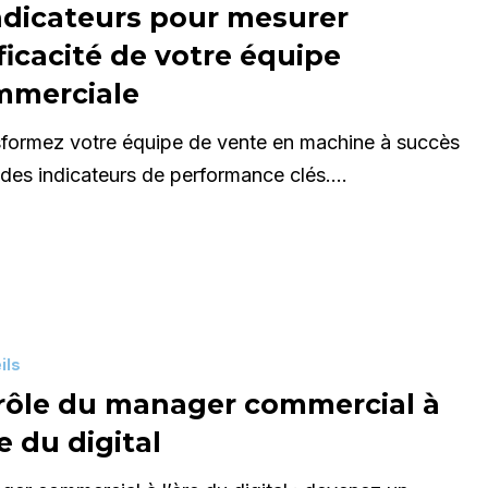
ndicateurs pour mesurer
fficacité de votre équipe
mmerciale
formez votre équipe de vente en machine à succès
des indicateurs de performance clés.…
le
ils
rôle du manager commercial à
re du digital
l