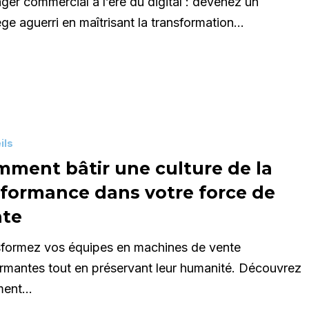
er commercial à l’ère du digital : devenez un
ège aguerri en maîtrisant la transformation…
ils
ment bâtir une culture de la
formance dans votre force de
nte
ce
sformez vos équipes en machines de vente
rmantes tout en préservant leur humanité. Découvrez
ment…