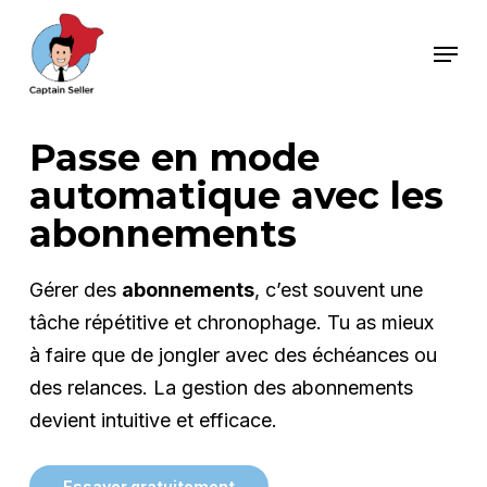
Skip
Menu
to
main
content
Passe en mode
automatique avec les
abonnements
Gérer des
abonnements
, c’est souvent une
tâche répétitive et chronophage. Tu as mieux
à faire que de jongler avec des échéances ou
des relances. La gestion des abonnements
devient intuitive et efficace.
E
s
s
a
y
e
r
g
r
a
t
u
i
t
e
m
e
n
t