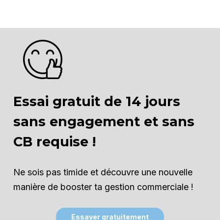
Essai gratuit de 14 jours
sans engagement et sans
CB requise !
Ne sois pas timide et découvre une nouvelle
manière de booster ta gestion commerciale !
E
s
s
a
y
e
r
g
r
a
t
u
i
t
e
m
e
n
t