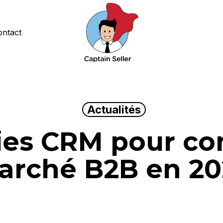
ontact
Actualités
ies CRM pour co
arché B2B en 20