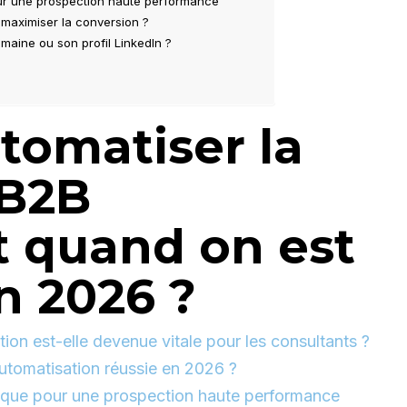
pour une prospection haute performance
 maximiser la conversion ?
omaine ou son profil LinkedIn ?
omatiser la
 B2B
t quand on est
n 2026 ?
ion est-elle devenue vitale pour les consultants ?
’automatisation réussie en 2026 ?
égique pour une prospection haute performance