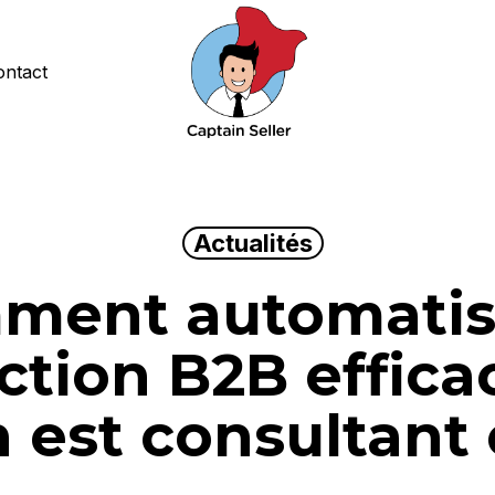
ontact
Actualités
ment automatise
ction B2B effic
 est consultant 