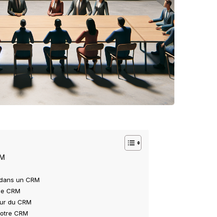
RM
 dans un CRM
 le CRM
our du CRM
votre CRM