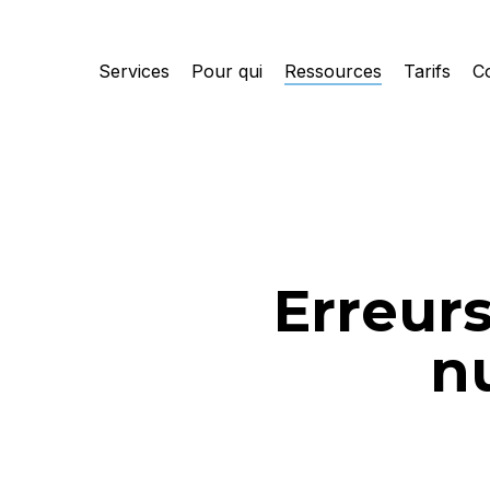
Skip
to
Services
Pour qui
Ressources
Tarifs
C
main
content
Erreur
n