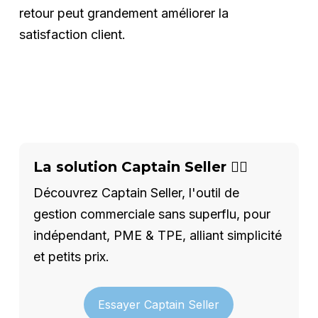
retour peut grandement améliorer la
satisfaction client.
La solution Captain Seller 🦸‍♂️
Découvrez Captain Seller, l'outil de
gestion commerciale sans superflu, pour
indépendant, PME & TPE, alliant simplicité
et petits prix.
Essayer Captain Seller