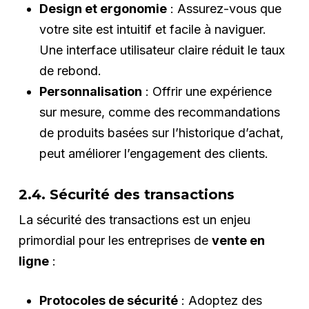
Design et ergonomie
: Assurez-vous que
votre site est intuitif et facile à naviguer.
Une interface utilisateur claire réduit le taux
de rebond.
Personnalisation
: Offrir une expérience
sur mesure, comme des recommandations
de produits basées sur l’historique d’achat,
peut améliorer l’engagement des clients.
2.4. Sécurité des transactions
La sécurité des transactions est un enjeu
primordial pour les entreprises de
vente en
ligne
:
Protocoles de sécurité
: Adoptez des