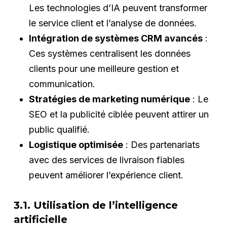
Les technologies d’IA peuvent transformer
le service client et l’analyse de données.
Intégration de systèmes CRM avancés
:
Ces systèmes centralisent les données
clients pour une meilleure gestion et
communication.
Stratégies de marketing numérique
: Le
SEO et la publicité ciblée peuvent attirer un
public qualifié.
Logistique optimisée
: Des partenariats
avec des services de livraison fiables
peuvent améliorer l’expérience client.
3.1. Utilisation de l’intelligence
artificielle