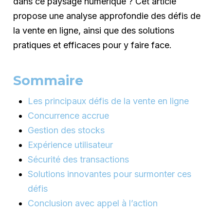
dans ce paysage numérique ? Cet article
propose une analyse approfondie des défis de
la vente en ligne, ainsi que des solutions
pratiques et efficaces pour y faire face.
Sommaire
Les principaux défis de la vente en ligne
Concurrence accrue
Gestion des stocks
Expérience utilisateur
Sécurité des transactions
Solutions innovantes pour surmonter ces
défis
Conclusion avec appel à l’action