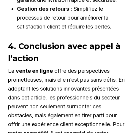
Gestion des retours
: Simplifiez le
processus de retour pour améliorer la
satisfaction client et réduire les pertes.
4. Conclusion avec appel à
l’action
La
vente en ligne
offre des perspectives
prometteuses, mais elle n’est pas sans défis. En
adoptant les solutions innovantes présentées
dans cet article, les professionnels du secteur
peuvent non seulement surmonter ces
obstacles, mais également en tirer parti pour
offrir une expérience client exceptionnelle. Pour