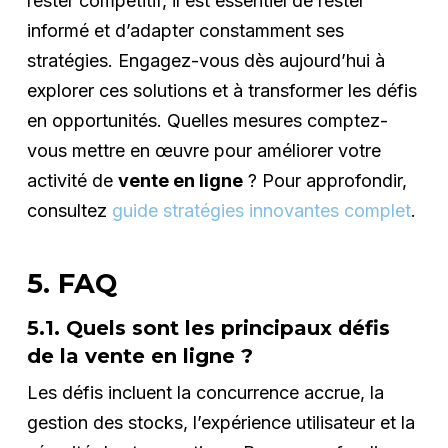
rester compétitif, il est essentiel de rester
informé et d’adapter constamment ses
stratégies. Engagez-vous dès aujourd’hui à
explorer ces solutions et à transformer les défis
en opportunités. Quelles mesures comptez-
vous mettre en œuvre pour améliorer votre
activité de
vente en ligne
? Pour approfondir,
consultez
guide stratégies innovantes complet
.
5. FAQ
5.1. Quels sont les principaux défis
de la vente en ligne ?
Les défis incluent la concurrence accrue, la
gestion des stocks, l’expérience utilisateur et la