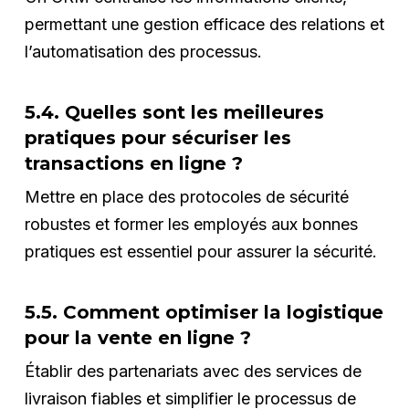
permettant une gestion efficace des relations et
l’automatisation des processus.
5.4. Quelles sont les meilleures
pratiques pour sécuriser les
transactions en ligne ?
Mettre en place des protocoles de sécurité
robustes et former les employés aux bonnes
pratiques est essentiel pour assurer la sécurité.
5.5. Comment optimiser la logistique
pour la vente en ligne ?
Établir des partenariats avec des services de
livraison fiables et simplifier le processus de