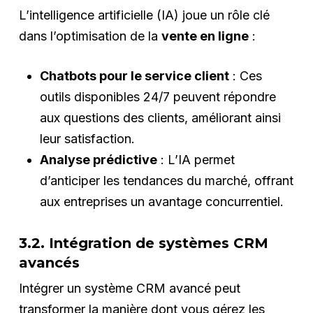
L’intelligence artificielle (IA) joue un rôle clé
dans l’optimisation de la
vente en ligne
:
Chatbots pour le service client
: Ces
outils disponibles 24/7 peuvent répondre
aux questions des clients, améliorant ainsi
leur satisfaction.
Analyse prédictive
: L’IA permet
d’anticiper les tendances du marché, offrant
aux entreprises un avantage concurrentiel.
3.2. Intégration de systèmes CRM
avancés
Intégrer un système CRM avancé peut
transformer la manière dont vous gérez les