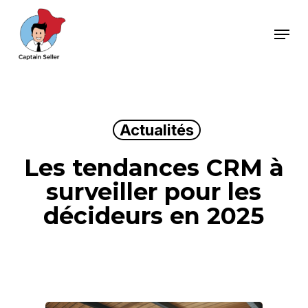
Skip
Menu
to
main
content
Actualités
Les tendances CRM à
surveiller pour les
décideurs en 2025