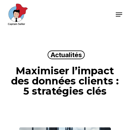
Skip
Menu
to
main
content
Actualités
Maximiser l’impact
des données clients :
5 stratégies clés