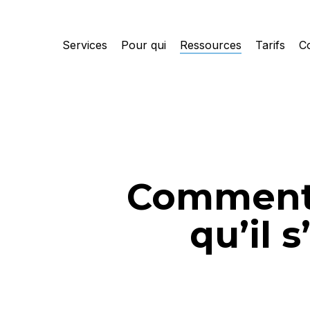
Skip
to
Services
Pour qui
Ressources
Tarifs
C
main
content
Comment 
qu’il 