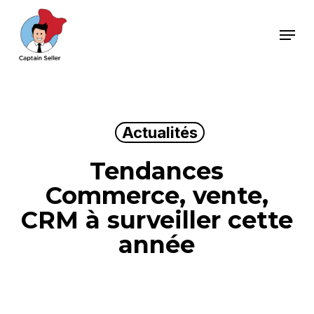
Skip
Menu
to
main
content
Actualités
Tendances
Commerce, vente,
CRM à surveiller cette
année