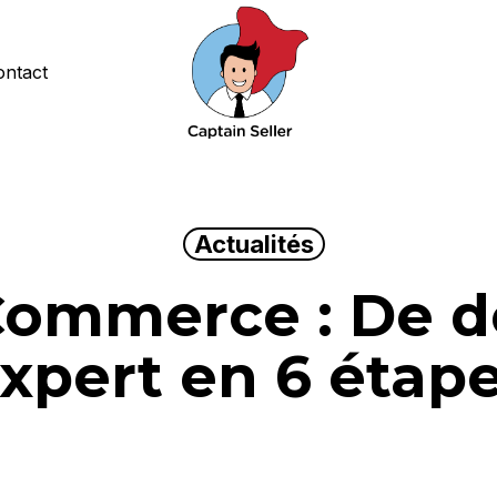
ontact
Actualités
 Commerce : De d
xpert en 6 étap