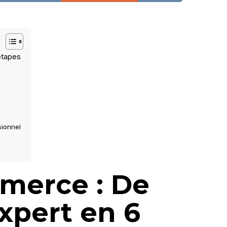
étapes
sionnel
merce : De
xpert en 6