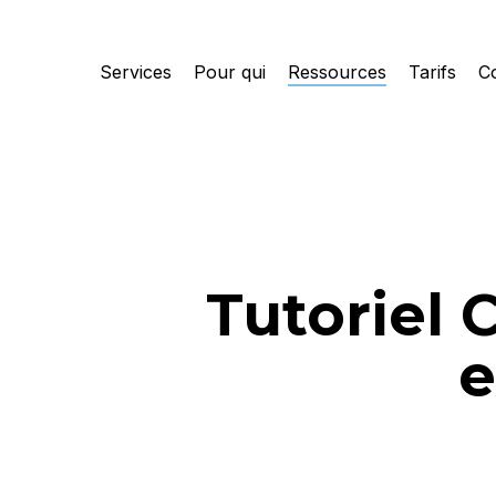
Skip
to
Services
Pour qui
Ressources
Tarifs
C
main
content
Tutoriel
e